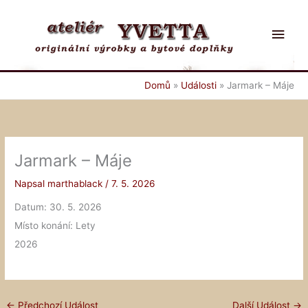
Přeskočit
na
Hlav
obsah
men
Domů
Události
Jarmark – Máje
Jarmark – Máje
Napsal
marthablack
/
7. 5. 2026
Datum:
30. 5. 2026
Místo konání:
Lety
2026
←
Předchozí Událost
Další Událost
→